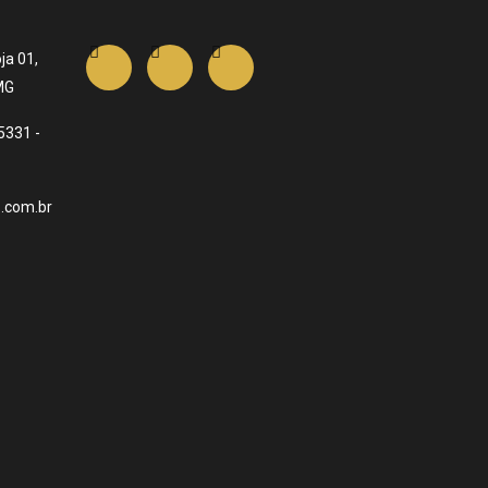
ja 01,
MG
5331 -
.com.br