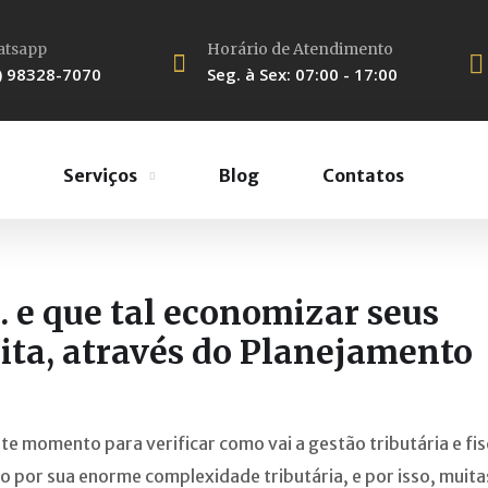
tsapp
Horário de Atendimento
) 98328-7070
Seg. à Sex: 07:00 - 17:00
Serviços
Blog
Contatos
 e que tal economizar seus
cita, através do Planejamento
e momento para verificar como vai a gestão tributária e fis
do por sua enorme complexidade tributária, e por isso, muita